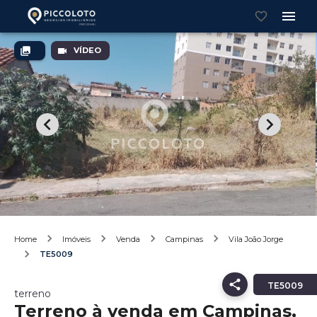
VÍDEO
Home
Imóveis
Venda
Campinas
Vila João Jorge
TE5009
TE5009
terreno
Terreno à venda em Campinas,