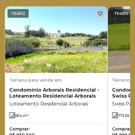
TE4612
TE4550
Terreno
para venda em
Terreno
p
Condomínio Arborais Residencial -
Condomin
Loteamento Residencial Arborais
Swiss Pa
Loteamento Residencial Arborais
Swiss Par
654
m²
713.56
m
Comprar:
Comprar: