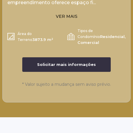
empreendimento oferece espaço fi...
VER MAIS
Tipos de
Área do
Residencial,
Condomínio
3873.9 m²
Terreno
Comercial
Solicitar mais informações
*
Valor sujeito a mudança sem aviso prévio.