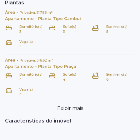
Plantas
Área
-
Privativa:
317.88
m²
Apartamento
- Planta Tipo
Cambuí
Dormitório(s)
Suíte(s)
Banheiro(s)
3
3
5
Vaga(s)
4
Área
-
Privativa:
316.62
m²
Apartamento
- Planta Tipo
Praça
Dormitório(s)
Suíte(s)
Banheiro(s)
4
4
6
Vaga(s)
4
Exibir mais
Características do imóvel