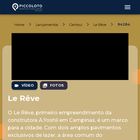
94284
Home
Lançamentos
Cambuí
Le Rêve
VÍDEO
FOTOS
Le Rêve
O Le Rêve, primeiro empreendimento da
construtora A.Yoshii em Campinas, é um marco
para a cidade. Com dois amplos pavimentos
exclusivos de lazer, a área comum do